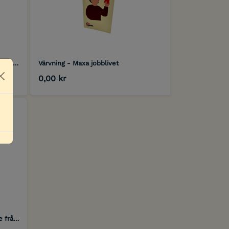
Värvning - Mycket kan hända på en sommar
Värvning - Maxa jobblivet
0,00 kr
Close
Valet 2026 - Pappers prioriterade frågor