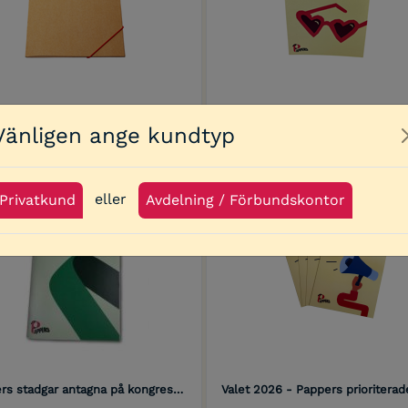
ERS-MAPP, A4
Vänligen ange kundtyp
0 kr
0,00 kr
eller
Privatkund
Avdelning / Förbundskontor
Pappers stadgar antagna på kongressen 2022