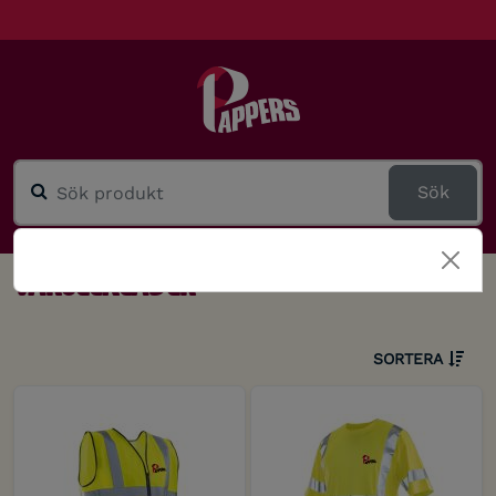
Sök
Varselkläder
SORTERA