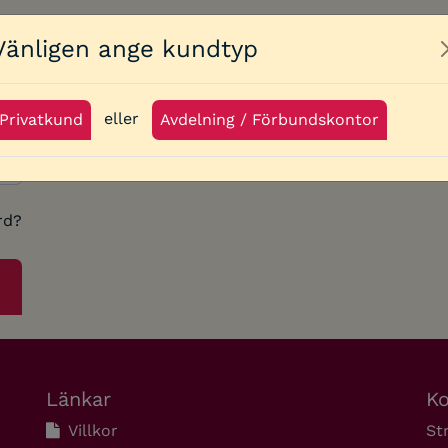
Vänligen ange kundtyp
eller
Privatkund
Avdelning / Förbundskontor
rd?
Länkar
Ko
Villkor
St