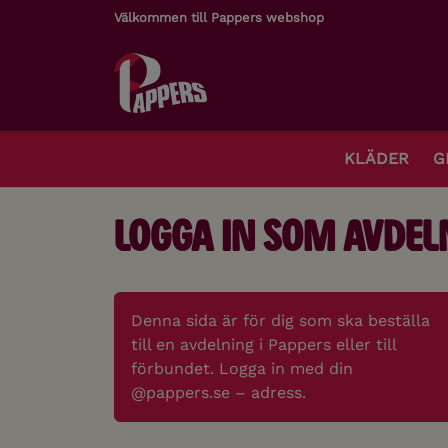
Välkommen till Pappers webshop
KLÄDER
G
Logga in som avdel
Denna sida är för dig som ska beställa
till en avdelning i Pappers eller till
förbundet. Logga in med din
@pappers.se – adress.