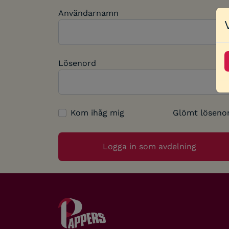
Användarnamn
Lösenord
Kom ihåg mig
Glömt löseno
Logga in som avdelning