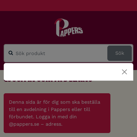
Sök
Logga in som avdelning
Denna sida är för dig som ska beställa
till en avdelning i Pappers eller till
förbundet. Logga in med din
@pappers.se – adress.