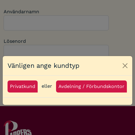
Användarnamn
Lösenord
Vänligen ange kundtyp
Clo
Kom ihåg mig
Glömt lösenord?
eller
Privatkund
Avdelning / Förbundskontor
Logga in som avdelning