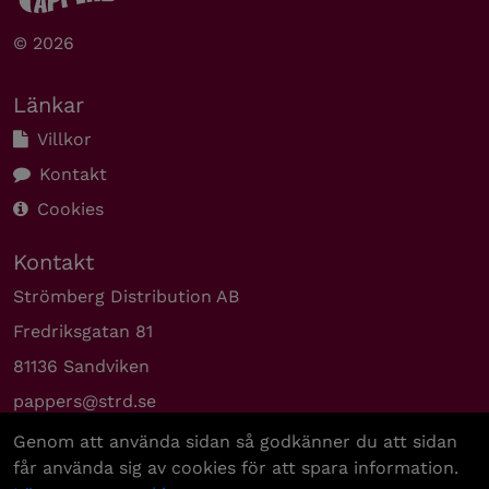
© 2026
Länkar
Villkor
Kontakt
Cookies
Kontakt
Strömberg Distribution AB
Fredriksgatan 81
81136 Sandviken
pappers@strd.se
08-779 96 00
Genom att använda sidan så godkänner du att sidan
får använda sig av cookies för att spara information.