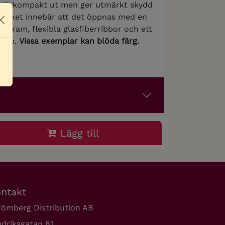
t och kompakt ut men ger utmärkt skydd
 vilket innebär att det öppnas med en
Close
llram, flexibla glasfiberribbor och ett
repp.
Vissa exemplar kan blöda färg.
Lägg till
ntakt
römberg Distribution AB
edriksgatan 81