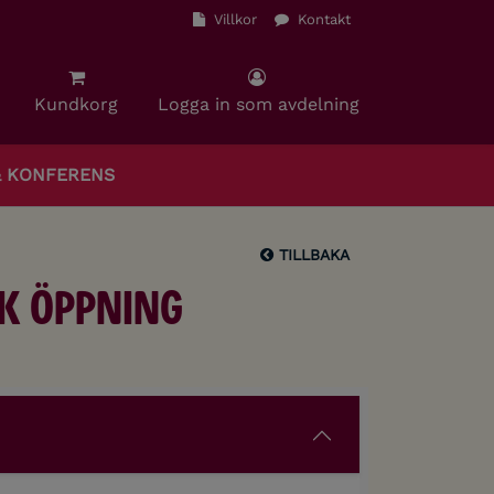
Villkor
Kontakt
Kundkorg
Logga in som avdelning
& KONFERENS
TILLBAKA
k öppning