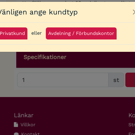
Hopfällbara paraplyet 95cm i diamter ser lite
mot regnet. Paraplyet är ett auto-open paraply,
Vänligen ange kundtyp
knapptryckning. Dessutom har paraplyet en meta
robust plastgummibelagt handtag för ett bra g
eller
Privatkund
Avdelning / Förbundskontor
Specifikationer
st
Länkar
Ko
Villkor
St
Kontakt
Fr