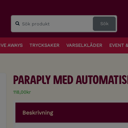
Sök
IVE AWAYS
TRYCKSAKER
VARSELKLÄDER
EVENT 
Paraply med automatis
118,00kr
Beskrivning