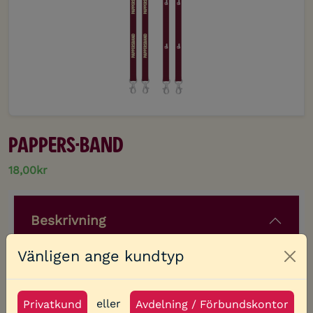
Pappers-Band
18,00kr
Beskrivning
Vänligen ange kundtyp
Clo
Tubvävt nyckelband med säkerhetsspänne och
två krokar
eller
Privatkund
Avdelning / Förbundskontor