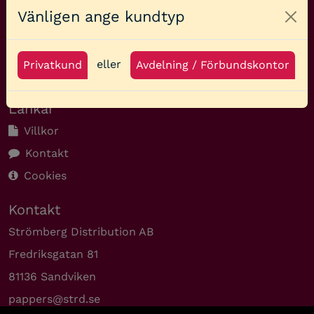
Vänligen ange kundtyp
Clo
eller
Privatkund
Avdelning / Förbundskontor
© 2026
Länkar
Villkor
Kontakt
Cookies
Kontakt
Strömberg Distribution AB
Fredriksgatan 81
81136 Sandviken
pappers@strd.se