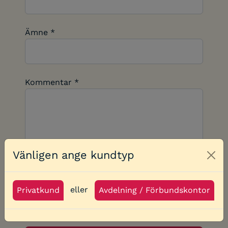
Ämne *
Kommentar *
Vänligen ange kundtyp
Clo
eller
Privatkund
Avdelning / Förbundskontor