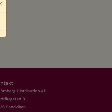
Close
ntakt
römberg Distribution AB
edriksgatan 81
136 Sandviken