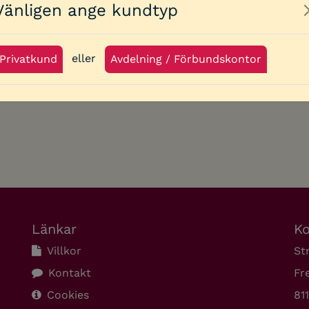
Vänligen ange kundtyp
eller
Privatkund
Avdelning / Förbundskontor
Länkar
Ko
Villkor
St
Kontakt
Fr
Cookies
81