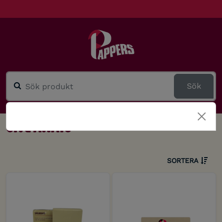
Sök
Give aways
SORTERA