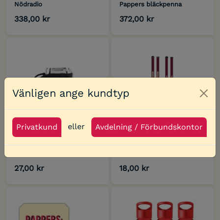
Nödradio
Pappers bläckpenna
338,00 kr
372,00 kr
Vänligen ange kundtyp
Clo
eller
Privatkund
Avdelning / Förbundskontor
Nödfilt
Pappers-Band
27,00 kr
18,00 kr